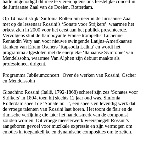
harte uitgenodigd dit mee te vieren tijdens ons feestelijke concert in
de Jurriaanse Zaal van de Doelen, Rotterdam.
Op 14 maart strijkt Sinfonia Rotterdam neer in de Jurriaanse Zaal
met op de lessenaar Rossini’s ‘Sonate voor Strijkers’, waarmee het
orkest zich in 2000 voor het eerst aan het publiek presenteerde.
Vervolgens sluit de flamboyante Franse trompettist Lucienne
Renaudin Vary aan voor nieuwe swingende Latijns-Amerikaanse
klanken van Efraín Oschers ‘Rapsodia Latina’ en wordt het
programma afgesloten met de energieke ‘Italiaanse Symfonie’ van
Mendelssohn, waarmee Van Alphen zijn debuut maakte als
professioneel dirigent.
Programma Jubileumconcert | Over de werken van Rossini, Oscher
en Mendelssohn
Gioachino Rossini (Italië, 1792-1868) schreef zijn zes ‘Sonates voor
Strijkers’ in 1804, toen hij slechts 12 jaar oud was. Sinfonia
Rotterdam speelt de ‘Sonate nr. 1’, een speels en levendig werk dat
de vroege talenten van Rossini laat horen. Het toont de flair en de
ritmische verfijning die later het handelsmerk van de componist
zouden worden. Dit vroege meesterwerk weerspiegelt Rossini’s
aangeboren gevoel voor muzikale expressie en zijn vermogen om
emoties in toegankelijke en dynamische composities om te zetten.