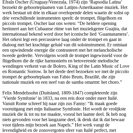
Efraín Oscher (Uruguay/Venezula, 1974) zijn ‘Rapsodia Latina’
bezoekt de geboorteplaatsen van Latijns-Amerikaanse muziek. Het
werk bestaat uit drie in elkaar overlopende delen waarin de solist op
drie verschillende instrumenten speelt: de trompet, flügelhorn en
piccolo trompet. Oscher laat ons weten: “De heldere opening
herinnert aan het Cubaanse ritme van het muziekgenre Guajira, dat
internationaal bekend werd door het iconische lied ‘Guantanamera’.
Het orkest legt een percussieve laag onder de trompet en gaat in
dialoog met het krachtige geluid van dit soloinstrument. Er ontstaat
een opwindende energie die contrasteert met het melancholische
tweede gedeelte. Vervolgens wordt de trompet ingewisseld voor de
flügelhorn die de rijke harmonieën en betoverende melodische
wendingen verkent van de Bolero, King of the Latin Music of Love
en Romantic Sorrow. In het derde deel bezoeken we met de piccolo
trompet de geboorteplaats van Fabio Brum, Brazilië, die zijn
nationale muziek en een neef van de samba omarmt: het choro.”
Felix Mendelssohn (Duitsland, 1809-1847) completeerde zijn
‘Vierde Symfonie’ in 1833, na een reis door onder meer Italië.
Vanuit Rome schreef hij naar zijn zus Fanny: “Ik maak goede
vooruitgang met mijn Italiaanse Symfonie. Het wordt de vrolijkste
muziek die ik tot nu toe maakte, vooral het laatste deel. Ik heb nog
niets gevonden voor het langzame deel, ik denk dat ik dat bewaar
voor tijdens mijn bezoek aan Napels.” Het werk vangt de
levendigheid en de zonovergoten sfeer van Italië perfect, met