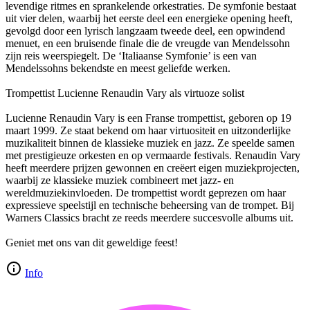
levendige ritmes en sprankelende orkestraties. De symfonie bestaat
uit vier delen, waarbij het eerste deel een energieke opening heeft,
gevolgd door een lyrisch langzaam tweede deel, een opwindend
menuet, en een bruisende finale die de vreugde van Mendelssohn
zijn reis weerspiegelt. De ‘Italiaanse Symfonie’ is een van
Mendelssohns bekendste en meest geliefde werken.
Trompettist Lucienne Renaudin Vary als virtuoze solist
Lucienne Renaudin Vary is een Franse trompettist, geboren op 19
maart 1999. Ze staat bekend om haar virtuositeit en uitzonderlijke
muzikaliteit binnen de klassieke muziek en jazz. Ze speelde samen
met prestigieuze orkesten en op vermaarde festivals. Renaudin Vary
heeft meerdere prijzen gewonnen en creëert eigen muziekprojecten,
waarbij ze klassieke muziek combineert met jazz- en
wereldmuziekinvloeden. De trompettist wordt geprezen om haar
expressieve speelstijl en technische beheersing van de trompet. Bij
Warners Classics bracht ze reeds meerdere succesvolle albums uit.
Geniet met ons van dit geweldige feest!
Info